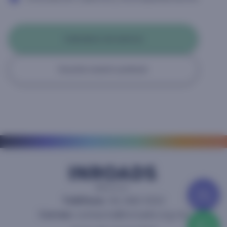
Calendario de eventos
Escucha nuestro podcast
Aplicar
como
Teléfono:
56 2463 0532
Inroader
Correo:
contacto@inroads.org.mx