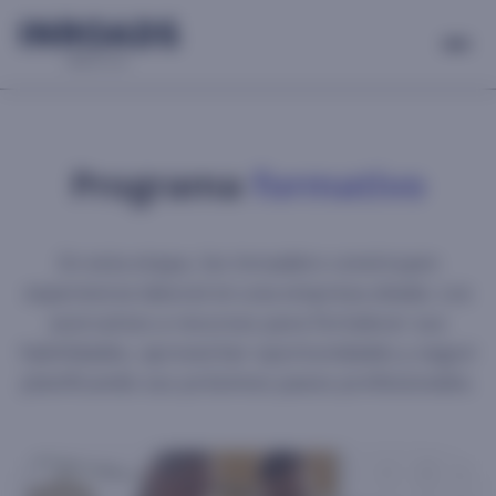
Programa
formativo
En esta etapa, los Inroaders construyen
experiencia laboral en una empresa aliada. Los
acercamos a recursos para fortalecer sus
habilidades, aprovechar oportunidades y seguir
planificando sus próximos pasos profesionales.