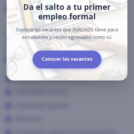
Da el salto a tu primer
Habilidades Blandas:
Asiste a los talleres
empleo formal
de formación
Explora las vacantes que INROADS tiene para
Cumple con estos requisitos desde tu
estudiantes y recién egresados como tú.
aceptación para mantener tu participación
activa.
Recursos
Conocer las vacantes
Preparación para el Empleo
Habilidades blandas
Habilidades digitales
Mentorías
Vinculación Laboral y Acompañamiento